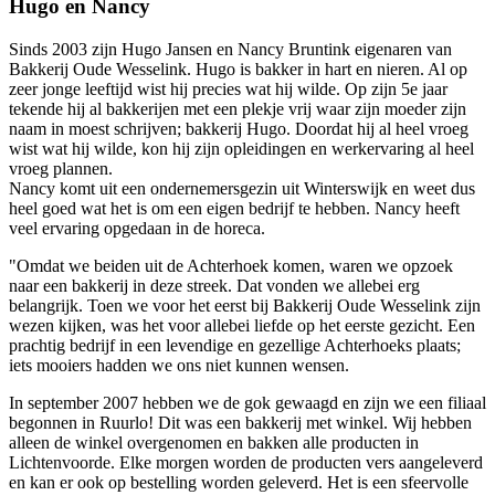
Hugo en Nancy
Sinds 2003 zijn Hugo Jansen en Nancy Bruntink eigenaren van
Bakkerij Oude Wesselink. Hugo is bakker in hart en nieren. Al op
zeer jonge leeftijd wist hij precies wat hij wilde. Op zijn 5e jaar
tekende hij al bakkerijen met een plekje vrij waar zijn moeder zijn
naam in moest schrijven; bakkerij Hugo. Doordat hij al heel vroeg
wist wat hij wilde, kon hij zijn opleidingen en werkervaring al heel
vroeg plannen.
Nancy komt uit een ondernemersgezin uit Winterswijk en weet dus
heel goed wat het is om een eigen bedrijf te hebben. Nancy heeft
veel ervaring opgedaan in de horeca.
"Omdat we beiden uit de Achterhoek komen, waren we opzoek
naar een bakkerij in deze streek. Dat vonden we allebei erg
belangrijk. Toen we voor het eerst bij Bakkerij Oude Wesselink zijn
wezen kijken, was het voor allebei liefde op het eerste gezicht. Een
prachtig bedrijf in een levendige en gezellige Achterhoeks plaats;
iets mooiers hadden we ons niet kunnen wensen.
In september 2007 hebben we de gok gewaagd en zijn we een filiaal
begonnen in Ruurlo! Dit was een bakkerij met winkel. Wij hebben
alleen de winkel overgenomen en bakken alle producten in
Lichtenvoorde. Elke morgen worden de producten vers aangeleverd
en kan er ook op bestelling worden geleverd. Het is een sfeervolle